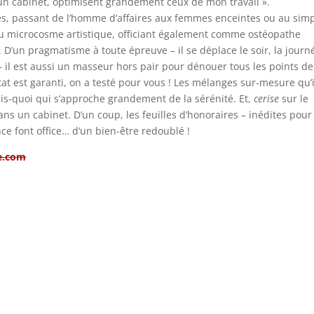
 d’un cabinet, optimisent grandement ceux de mon travail ».
ves, passant de l’homme d’affaires aux femmes enceintes ou au sim
du microcosme artistique, officiant également comme ostéopathe
. D’un pragmatisme à toute épreuve – il se déplace le soir, la journ
 – il est aussi un masseur hors pair pour dénouer tous les points de
ltat est garanti, on a testé pour vous ! Les mélanges sur-mesure qu’i
ais-quoi qui s’approche grandement de la sérénité. Et,
cerise
sur le
ans un cabinet. D’un coup, les feuilles d’honoraires – inédites pour
ance font office… d’un bien-être redoublé !
e.com