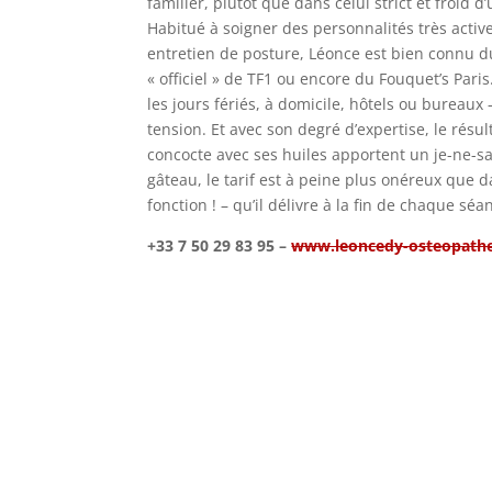
familier, plutôt que dans celui strict et froid
Habitué à soigner des personnalités très acti
entretien de posture, Léonce est bien connu 
« officiel » de TF1 ou encore du Fouquet’s Paris
les jours fériés, à domicile, hôtels ou bureaux
tension. Et avec son degré d’expertise, le résu
concocte avec ses huiles apportent un je-ne-s
gâteau, le tarif est à peine plus onéreux que d
fonction ! – qu’il délivre à la fin de chaque sé
+33 7 50 29 83 95 –
www.leoncedy-osteopath