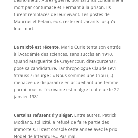
déshonneur. Après-guerre, Bonnard fut condamné à
mort par contumace et Hermant à la prison. Ils
furent remplacés de leur vivant. Les postes de
Maurras et Pétain, eux, restèrent vacants jusqu’à
leur mort.
La mixité est récente.
Marie Curie tenta son entrée
à l’Académie des sciences, sans succès en 1910.
Quand Marguerite de Crayencour, diteYourcenar,
pose sa candidature, l’anthropologue Claude Levi-
Strauss s’insurge : « Nous sommes une tribu (…)
menacée de disparaître en accueillant une femme
parmi nous ». L’écrivaine est malgré tout élue le 22
janvier 1981.
Certains refusent d’y siéger.
Entre autres, Patrick
Modiano, sollicité, a refusé de faire partie des
immortels. Il s’est consolé cette année avec le prix
Nobel de littérature… Pas mal.